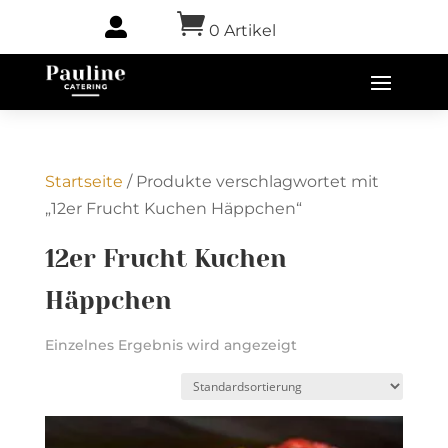


0 Artikel
-
0,00
€
Startseite
/ Produkte verschlagwortet mit
„12er Frucht Kuchen Häppchen“
12er Frucht Kuchen
Häppchen
Einzelnes Ergebnis wird angezeigt