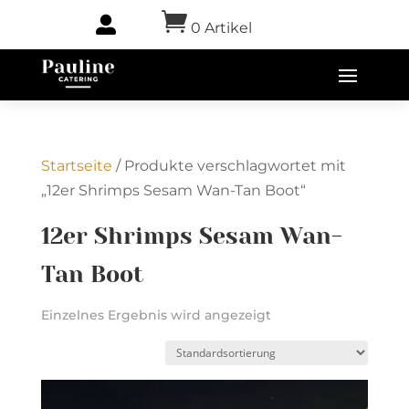


0 Artikel
-
0,00
€
Startseite
/ Produkte verschlagwortet mit
„12er Shrimps Sesam Wan-Tan Boot“
12er Shrimps Sesam Wan-
Tan Boot
Einzelnes Ergebnis wird angezeigt