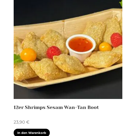
12er Shrimps Sesam Wan-Tan Boot
23,90
€
In den Warenkorb