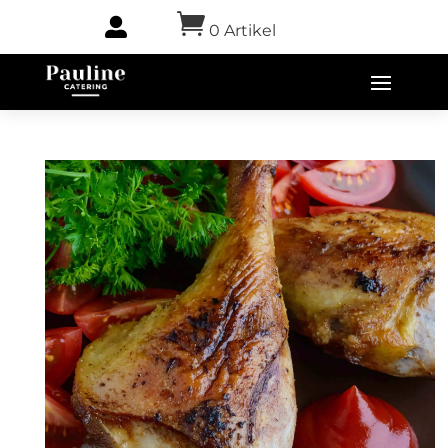


0 Artikel
-
0,00
€