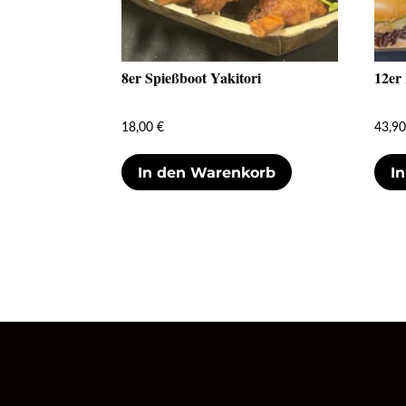
8er Spießboot Yakitori
12er
18,00
€
43,9
In den Warenkorb
I