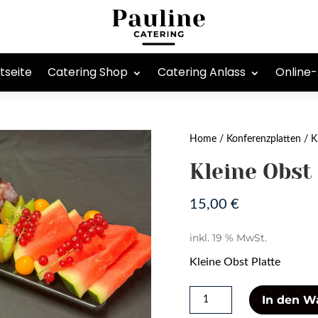
tseite
Catering Shop
Catering Anlass
Online
Home
/
Konferenzplatten
/ K
Kleine Obst
15,00
€
inkl. 19 % MwSt.
Kleine Obst Platte
Kleine
In den W
Obst