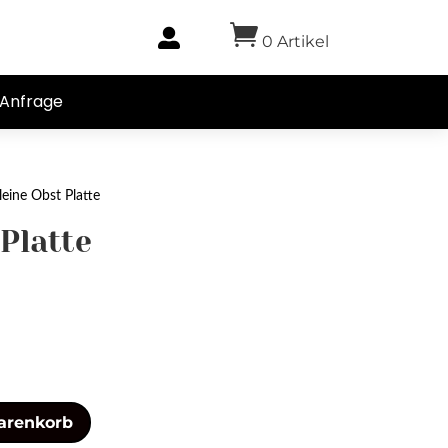


0 Artikel
-
0,00
€
-Anfrage
leine Obst Platte
 Platte
arenkorb