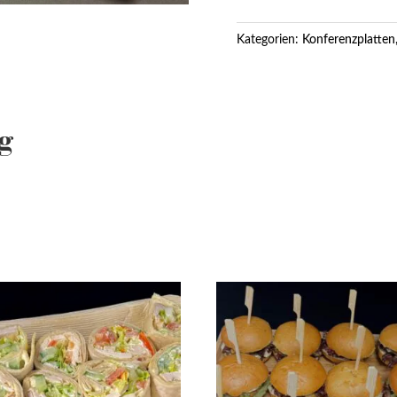
Platte
Menge
Kategorien:
Konferenzplatten
g