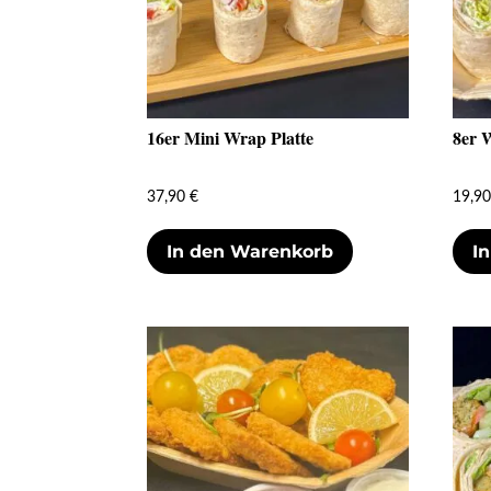
16er Mini Wrap Platte
8er 
37,90
€
19,9
In den Warenkorb
I